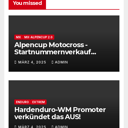
You missed
MX
MX-ALPENCUP 2.0
Alpencup Motocross -
Startnummernverkauf
gestartet
MÄRZ 4, 2025
ADMIN
ENDURO
EXTREM
Hardenduro-WM Promoter
verkündet das AUS!
MÄRZ 4, 2025
ADMIN