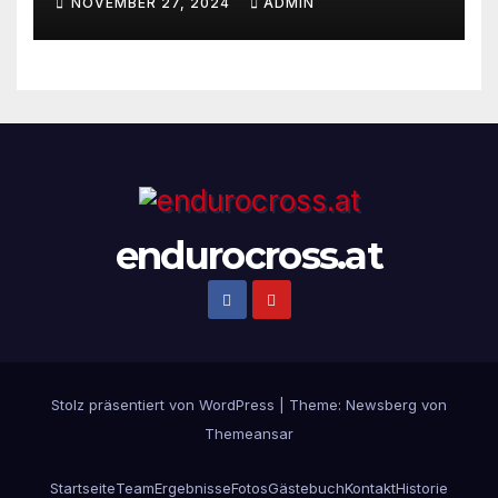
NOVEMBER 27, 2024
ADMIN
renommiertesten Extreme
Enduro Rennens startet am
Montag, den 18. November!
endurocross.at
Stolz präsentiert von WordPress
|
Theme:
Newsberg
von
Themeansar
Startseite
Team
Ergebnisse
Fotos
Gästebuch
Kontakt
Historie