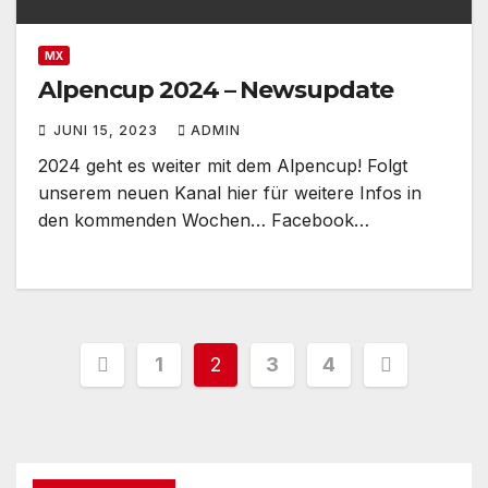
MX
Alpencup 2024 – Newsupdate
JUNI 15, 2023
ADMIN
2024 geht es weiter mit dem Alpencup! Folgt
unserem neuen Kanal hier für weitere Infos in
den kommenden Wochen… Facebook…
Seitennummerierung
1
2
3
4
der
Beiträge