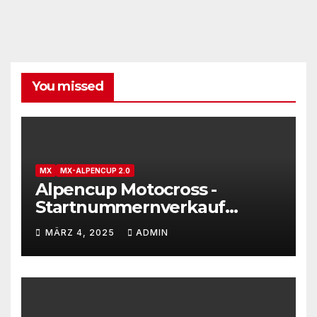
You missed
MX
MX-ALPENCUP 2.0
Alpencup Motocross -
Startnummernverkauf
gestartet
MÄRZ 4, 2025
ADMIN