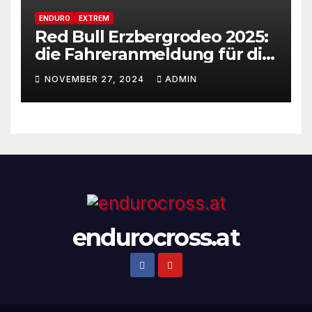
ENDURO
EXTREM
Red Bull Erzbergrodeo 2025:
die Fahreranmeldung für die
29ste Auflage des weltweit
NOVEMBER 27, 2024
ADMIN
renommiertesten Extreme
Enduro Rennens startet am
Montag, den 18. November!
endurocross.at