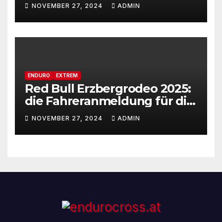
NOVEMBER 27, 2024
ADMIN
ENDURO
EXTREM
Red Bull Erzbergrodeo 2025:
die Fahreranmeldung für die
29ste Auflage des weltweit
NOVEMBER 27, 2024
ADMIN
renommiertesten Extreme
Enduro Rennens startet am
Montag, den 18. November!