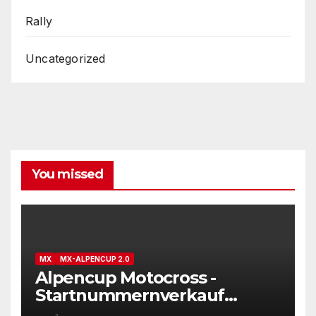
Rally
Uncategorized
You missed
MX
MX-ALPENCUP 2.0
Alpencup Motocross -
Startnummernverkauf
gestartet