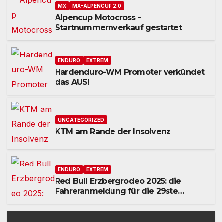
MX
MX-ALPENCUP 2.0
Alpencup Motocross -
Startnummernverkauf gestartet
ENDURO
EXTREM
Hardenduro-WM Promoter verkündet
das AUS!
UNCATEGORIZED
KTM am Rande der Insolvenz
ENDURO
EXTREM
Red Bull Erzbergrodeo 2025: die
Fahreranmeldung für die 29ste
Auflage des weltweit
renommiertesten Extreme Enduro
Rennens startet am Montag, den 18.