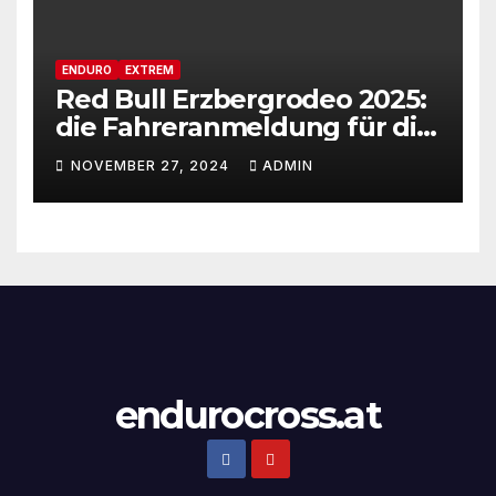
ENDURO
EXTREM
Red Bull Erzbergrodeo 2025:
die Fahreranmeldung für die
29ste Auflage des weltweit
NOVEMBER 27, 2024
ADMIN
renommiertesten Extreme
Enduro Rennens startet am
Montag, den 18. November!
endurocross.at