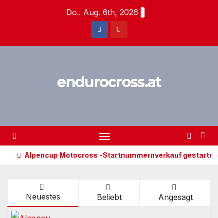
Zum
Do.. Aug. 6th, 2026
Inhalt
springen
endurocross.at
Alpencup Motocross -Startnummernverkauf gestartet
Neuestes
Beliebt
Angesagt