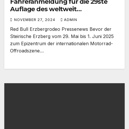
Fahreranmeldung für die 29ste
Auflage des weltweit
renommiertesten Extreme Enduro
NOVEMBER 27, 2024
ADMIN
Rennens startet am Montag, den
Red Bull Erzbergrodeo Pressenews Bevor der
18. November!
Steirische Erzberg vom 29. Mai bis 1. Juni 2025
zum Epizentrum der internationalen Motorrad-
Offroadszene…