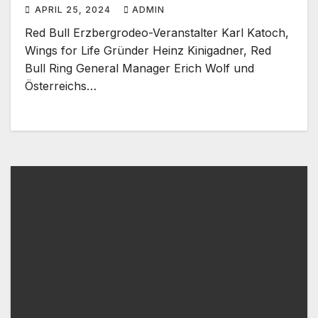
Offroadsport Event der
APRIL 25, 2024
ADMIN
Superlative
Red Bull Erzbergrodeo-Veranstalter Karl Katoch,
Wings for Life Gründer Heinz Kinigadner, Red
Bull Ring General Manager Erich Wolf und
Österreichs…