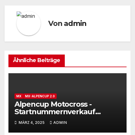
Von
admin
Ähnliche Beiträge
MX
MX-ALPENCUP 2.0
Alpencup Motocross -
Startnummernverkauf
gestartet
MÄRZ 4, 2025
ADMIN