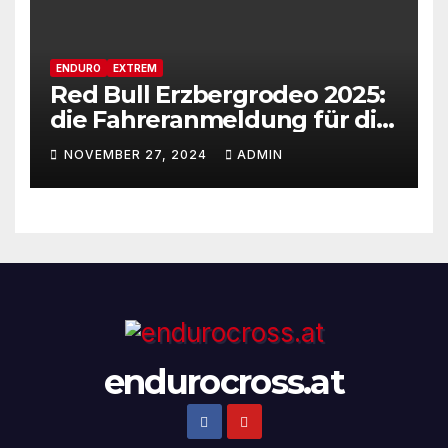
ENDURO
EXTREM
Red Bull Erzbergrodeo 2025:
die Fahreranmeldung für die
29ste Auflage des weltweit
NOVEMBER 27, 2024
ADMIN
renommiertesten Extreme
Enduro Rennens startet am
Montag, den 18. November!
endurocross.at