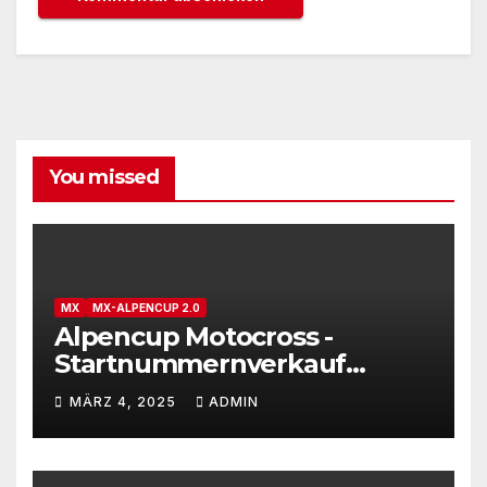
You missed
MX
MX-ALPENCUP 2.0
Alpencup Motocross -
Startnummernverkauf
gestartet
MÄRZ 4, 2025
ADMIN