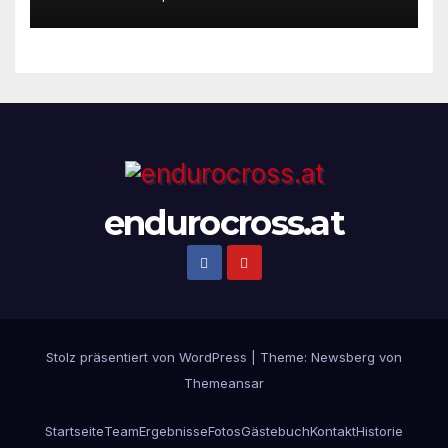
renommiertesten Extreme
Enduro Rennens startet am
Montag, den 18. November!
endurocross.at
Stolz präsentiert von WordPress
|
Theme:
Newsberg
von
Themeansar
Startseite
Team
Ergebnisse
Fotos
Gästebuch
Kontakt
Historie