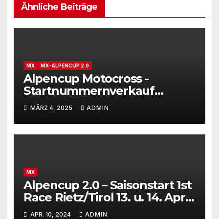
Ähnliche Beiträge
MX
MX-ALPENCUP 2.0
Alpencup Motocross -
Startnummernverkauf
gestartet
MÄRZ 4, 2025
ADMIN
MX
Alpencup 2.0 – Saisonstart 1st
Race Rietz/Tirol 13. u. 14. April
2024
APR. 10, 2024
ADMIN