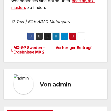
Wochenendes sind online unter
adac.de/mx-
masters
zu finden.
© Text | Bild: ADAC Motorsport
MX-GP Sweden –
Vorheriger Beitrag
Beitrags-
Ergebnisse MX 2
Navigation
Von
admin