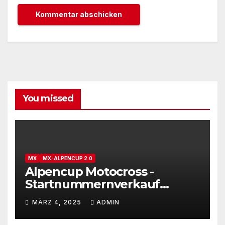
You missed
MX
MX-ALPENCUP 2.0
Alpencup Motocross -
Startnummernverkauf
gestartet
MÄRZ 4, 2025
ADMIN