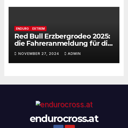
ENDURO
EXTREM
Red Bull Erzbergrodeo 2025:
die Fahreranmeldung für die
29ste Auflage des weltweit
NOVEMBER 27, 2024
ADMIN
renommiertesten Extreme
Enduro Rennens startet am
Montag, den 18. November!
endurocross.at