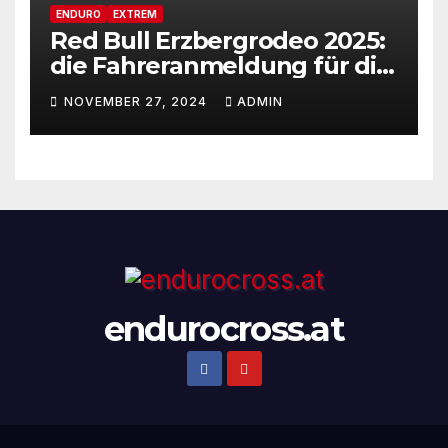
ENDURO
EXTREM
Red Bull Erzbergrodeo 2025:
die Fahreranmeldung für die
29ste Auflage des weltweit
NOVEMBER 27, 2024
ADMIN
renommiertesten Extreme
Enduro Rennens startet am
Montag, den 18. November!
endurocross.at