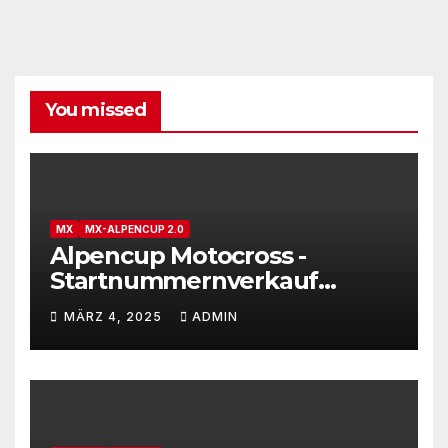
You missed
MX
MX-ALPENCUP 2.0
Alpencup Motocross -
Startnummernverkauf
gestartet
MÄRZ 4, 2025
ADMIN