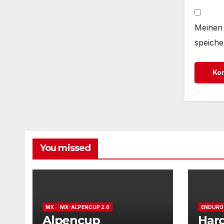
Meinen 
speiche
You missed
MX
MX-ALPENCUP 2.0
ENDURO
Alpencup
Har