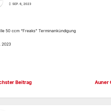
SEP. 6, 2023
alle 50 ccm “Freaks” Terminankündigung
. 2023
chster Beitrag
Auner 
itrags-
vigation