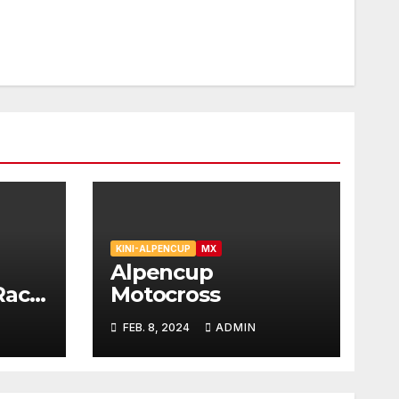
KINI-ALPENCUP
MX
Alpencup
 Race
Motocross
 14.
FEB. 8, 2024
ADMIN