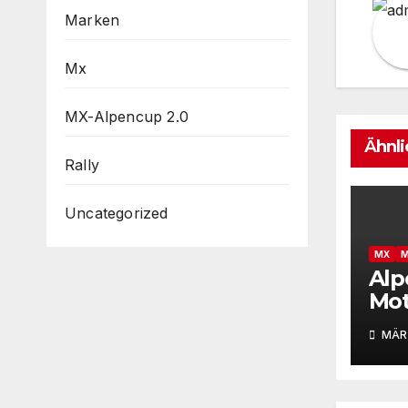
Marken
Mx
MX-Alpencup 2.0
Ähnli
Rally
Uncategorized
MX
M
Alp
Mot
Sta
MÄRZ
auf