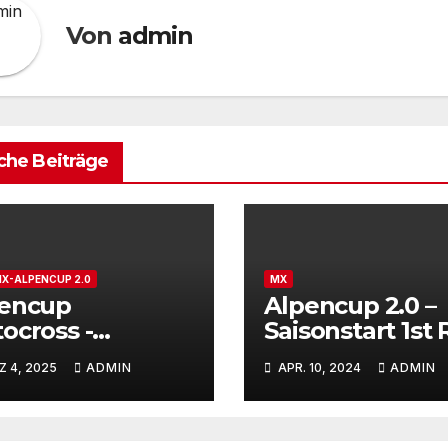
Von
admin
che Beiträge
X-ALPENCUP 2.0
MX
encup
Alpencup 2.0 –
ocross -
Saisonstart 1st
rtnummernverk
Rietz/Tirol 13. u.
 4, 2025
ADMIN
APR. 10, 2024
ADMIN
 gestartet
April 2024