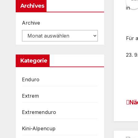
Archives
Archive
Für 
23. 9
Kategorie
Enduro
Extrem
Nä
Be
Extremenduro
Na
Kini-Alpencup