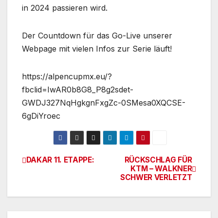
in 2024 passieren wird.
Der Countdown für das Go-Live unserer
Webpage mit vielen Infos zur Serie läuft!
https://alpencupmx.eu/?
fbclid=IwAR0b8G8_P8g2sdet-
GWDJ327NqHgkgnFxgZc-0SMesa0XQCSE-
6gDiYroec
DAKAR 11. ETAPPE:
RÜCKSCHLAG FÜR
Beitrags-
KTM – WALKNER
SCHWER VERLETZT
Navigation