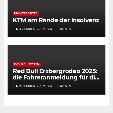
UNCATEGORIZED
KTM am Rande der Insolvenz
NOVEMBER 27, 2024
ADMIN
ENDURO
EXTREM
Red Bull Erzbergrodeo 2025:
die Fahreranmeldung für die
29ste Auflage des weltweit
NOVEMBER 27, 2024
ADMIN
renommiertesten Extreme
Enduro Rennens startet am
Montag, den 18. November!