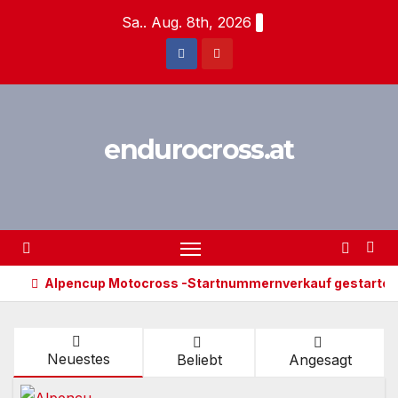
Zum
Sa.. Aug. 8th, 2026
Inhalt
springen
endurocross.at
Alpencup Motocross -Startnummernverkauf gestartet
Neuestes
Beliebt
Angesagt