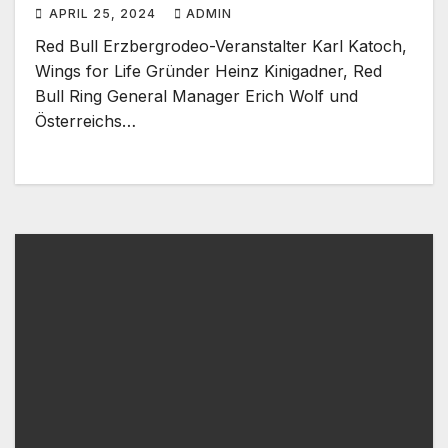
Offroadsport Event der
APRIL 25, 2024
ADMIN
Superlative
Red Bull Erzbergrodeo-Veranstalter Karl Katoch,
Wings for Life Gründer Heinz Kinigadner, Red
Bull Ring General Manager Erich Wolf und
Österreichs…