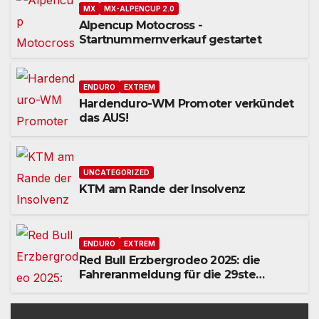
MX
MX-ALPENCUP 2.0
Alpencup Motocross -
Startnummernverkauf gestartet
ENDURO
EXTREM
Hardenduro-WM Promoter verkündet
das AUS!
UNCATEGORIZED
KTM am Rande der Insolvenz
ENDURO
EXTREM
Red Bull Erzbergrodeo 2025: die
Fahreranmeldung für die 29ste
Auflage des weltweit
renommiertesten Extreme Enduro
Rennens startet am Montag, den 18.