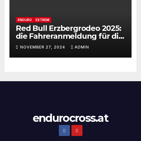
ENDURO
EXTREM
Red Bull Erzbergrodeo 2025:
die Fahreranmeldung für die
29ste Auflage des weltweit
NOVEMBER 27, 2024
ADMIN
renommiertesten Extreme
Enduro Rennens startet am
Montag, den 18. November!
endurocross.at