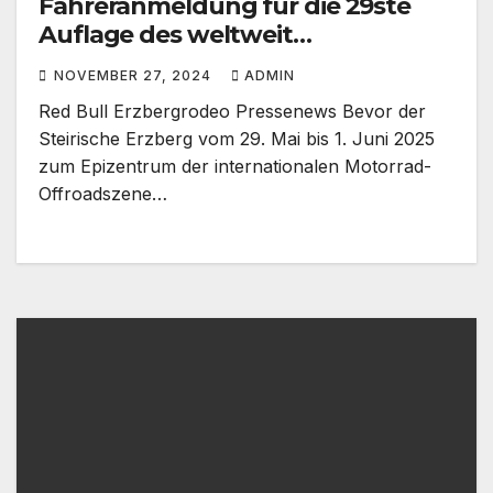
Fahreranmeldung für die 29ste
Auflage des weltweit
renommiertesten Extreme Enduro
NOVEMBER 27, 2024
ADMIN
Rennens startet am Montag, den
Red Bull Erzbergrodeo Pressenews Bevor der
18. November!
Steirische Erzberg vom 29. Mai bis 1. Juni 2025
zum Epizentrum der internationalen Motorrad-
Offroadszene…