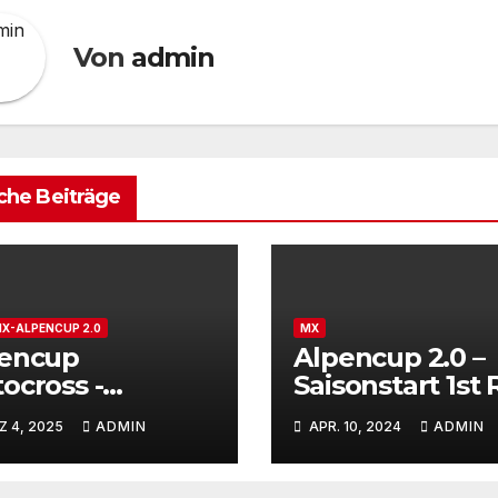
Von
admin
che Beiträge
X-ALPENCUP 2.0
MX
encup
Alpencup 2.0 –
ocross -
Saisonstart 1st
rtnummernverk
Rietz/Tirol 13. u.
 4, 2025
ADMIN
APR. 10, 2024
ADMIN
 gestartet
April 2024