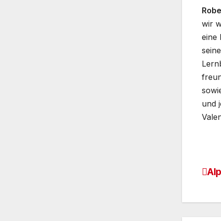
Robe
wir w
eine
sein
Lernb
freun
sowie
und j
Valen
Al
Be
Na