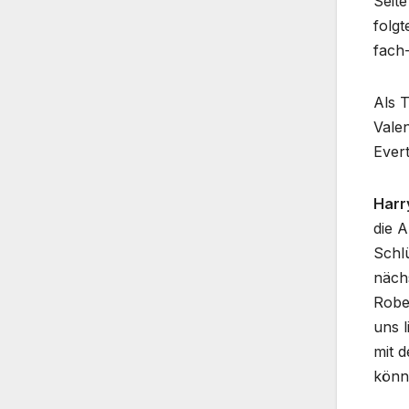
Seite
folgt
fach-
Als T
Vale
Ever
Harr
die A
Schlü
nächs
Rober
uns l
mit d
könn