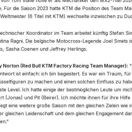
 von Tom Vialle holte er als Mechaniker den MX2-Titel 202
e. Für die Saison 2023 hatte KTM die Position des Team M
Weltmeister (6 Titel mit KTM) wechselte inzwischen zu Duc
echnischer Koordinator im Team arbeitet künftig Stefan Sim
ntina Ragni. Die belgische Motocross-Legende Joel Smets i
ts, Sasha Coenen und Jeffrey Herlings.
y Norton (Red Bull KTM Factory Racing Team Manager):
“
ntwort ist einfach: ich bin begeistert. Es war ein Traum, fü
sselfiguren zu machen und einen solchen Einfluss zu habe
te Level. Ich hatte einige der bestmöglichen Leute um mich 
t (Jonas) und Pit (Beirer). Ich möchte ihnen für ihre Hilf
iegt eine weitere große Saison mit den gleichen Zielen wi
er gleichen Leidenschaft und dem gleichen Engagement dar
en.”