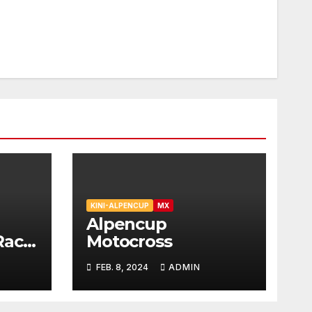
KINI-ALPENCUP
MX
Alpencup
 Race
Motocross
 14.
FEB. 8, 2024
ADMIN