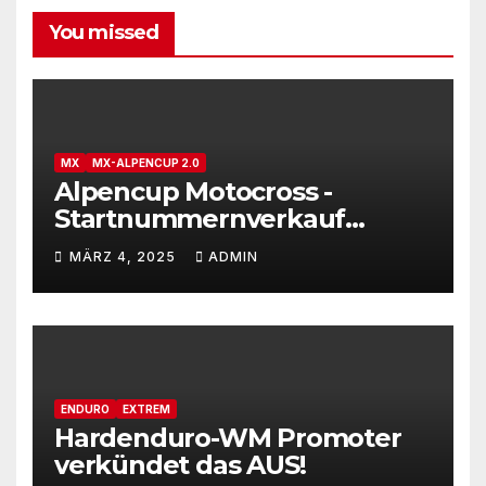
You missed
MX
MX-ALPENCUP 2.0
Alpencup Motocross -
Startnummernverkauf
gestartet
MÄRZ 4, 2025
ADMIN
ENDURO
EXTREM
Hardenduro-WM Promoter
verkündet das AUS!