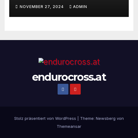
29ste Auflage des weltweit
NOVEMBER 27, 2024
ADMIN
renommiertesten Extreme
Enduro Rennens startet am
Montag, den 18. November!
endurocross.at
Stolz präsentiert von WordPress
|
Theme:
Newsberg
von
Themeansar