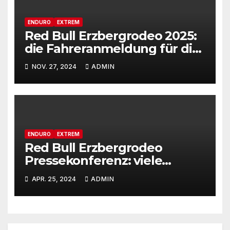
ENDURO
EXTREM
Red Bull Erzbergrodeo 2025:
die Fahreranmeldung für die
29ste Auflage des weltweit
NOV. 27, 2024
ADMIN
renommiertesten Extreme
Enduro Rennens startet am
Montag, den 18. November!
ENDURO
EXTREM
Red Bull Erzbergrodeo
Pressekonferenz: viele
Neuigkeiten zum Motorrad-
APR. 25, 2024
ADMIN
Offroadsport Event der
Superlative