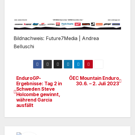
Bildnachweis: Future7Media | Andrea
Belluschi
EnduroGP-
ÖEC Mountain Enduro
Beitrags-
Ergebnisse: Tag 2 in
30.6. – 2. Juli 2023
Schweden Steve
Navigation
Holcombe gewinnt,
während Garcia
ausfällt