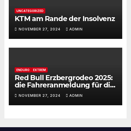
UNCATEGORIZED
KTM am Rande der Insolvenz
NOVEMBER 27, 2024
ADMIN
ENDURO
EXTREM
Red Bull Erzbergrodeo 2025:
die Fahreranmeldung für die
29ste Auflage des weltweit
NOVEMBER 27, 2024
ADMIN
renommiertesten Extreme
Enduro Rennens startet am
Montag, den 18. November!