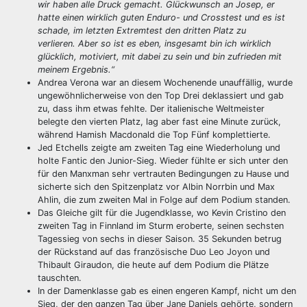
wir haben alle Druck gemacht. Glückwunsch an Josep, er
hatte einen wirklich guten Enduro- und Crosstest und es ist
schade, im letzten Extremtest den dritten Platz zu
verlieren. Aber so ist es eben, insgesamt bin ich wirklich
glücklich, motiviert, mit dabei zu sein und bin zufrieden mit
meinem Ergebnis.“
Andrea Verona war an diesem Wochenende unauffällig, wurde
ungewöhnlicherweise von den Top Drei deklassiert und gab
zu, dass ihm etwas fehlte. Der italienische Weltmeister
belegte den vierten Platz, lag aber fast eine Minute zurück,
während Hamish Macdonald die Top Fünf komplettierte.
Jed Etchells zeigte am zweiten Tag eine Wiederholung und
holte Fantic den Junior-Sieg. Wieder fühlte er sich unter den
für den Manxman sehr vertrauten Bedingungen zu Hause und
sicherte sich den Spitzenplatz vor Albin Norrbin und Max
Ahlin, die zum zweiten Mal in Folge auf dem Podium standen.
Das Gleiche gilt für die Jugendklasse, wo Kevin Cristino den
zweiten Tag in Finnland im Sturm eroberte, seinen sechsten
Tagessieg von sechs in dieser Saison. 35 Sekunden betrug
der Rückstand auf das französische Duo Leo Joyon und
Thibault Giraudon, die heute auf dem Podium die Plätze
tauschten.
In der Damenklasse gab es einen engeren Kampf, nicht um den
Sieg, der den ganzen Tag über Jane Daniels gehörte, sondern