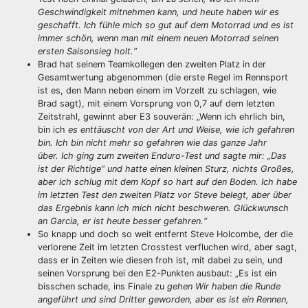
Geschwindigkeit mitnehmen kann, und heute haben wir es
geschafft. Ich fühle mich so gut auf dem Motorrad und es ist
immer schön, wenn man mit einem neuen Motorrad seinen
ersten Saisonsieg holt.“
Brad hat seinem Teamkollegen den zweiten Platz in der
Gesamtwertung abgenommen (die erste Regel im Rennsport
ist es, den Mann neben einem im Vorzelt zu schlagen, wie
Brad sagt), mit einem Vorsprung von 0,7 auf dem letzten
Zeitstrahl, gewinnt aber E3 souverän: „Wenn ich ehrlich bin,
bin ich
es enttäuscht von der Art und Weise, wie ich gefahren
bin. Ich bin nicht mehr so ​​gefahren wie das ganze Jahr
über. Ich ging zum zweiten Enduro-Test und sagte mir: „Das
ist der Richtige“ und hatte einen kleinen Sturz, nichts Großes,
aber ich schlug mit dem Kopf so hart auf den Boden. Ich habe
im letzten Test den zweiten Platz vor Steve belegt, aber über
das Ergebnis kann ich mich nicht beschweren. Glückwunsch
an Garcia, er ist heute besser gefahren.“
So knapp und doch so weit entfernt Steve Holcombe, der die
verlorene Zeit im letzten Crosstest verfluchen wird, aber sagt,
dass er in Zeiten wie diesen froh ist, mit dabei zu sein, und
seinen Vorsprung bei den E2-Punkten ausbaut: „Es ist ein
bisschen schade, ins Finale zu
gehen Wir haben die Runde
angeführt und sind Dritter geworden, aber es ist ein Rennen,