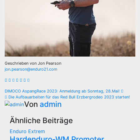
Geschrieben von Jon Pearson
jon.pearson@enduro21.com
Beitrags-
DIMOCO AspangRace 2023: Anmeldung ab Sonntag, 28.Mai!
Die Aufbauarbeiten für das Red Bull Erzbergrodeo 2023 starten!
Navigation
Von
admin
Ähnliche Beiträge
Enduro
Extrem
Hardenduro-WM Promoter