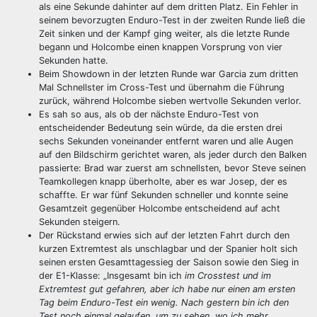
als eine Sekunde dahinter auf dem dritten Platz. Ein Fehler in
seinem bevorzugten Enduro-Test in der zweiten Runde ließ die
Zeit sinken und der Kampf ging weiter, als die letzte Runde
begann und Holcombe einen knappen Vorsprung von vier
Sekunden hatte.
Beim Showdown in der letzten Runde war Garcia zum dritten
Mal Schnellster im Cross-Test und übernahm die Führung
zurück, während Holcombe sieben wertvolle Sekunden verlor.
Es sah so aus, als ob der nächste Enduro-Test von
entscheidender Bedeutung sein würde, da die ersten drei
sechs Sekunden voneinander entfernt waren und alle Augen
auf den Bildschirm gerichtet waren, als jeder durch den Balken
passierte: Brad war zuerst am schnellsten, bevor Steve seinen
Teamkollegen knapp überholte, aber es war Josep, der es
schaffte. Er war fünf Sekunden schneller und konnte seine
Gesamtzeit gegenüber Holcombe entscheidend auf acht
Sekunden steigern.
Der Rückstand erwies sich auf der letzten Fahrt durch den
kurzen Extremtest als unschlagbar und der Spanier holt sich
seinen ersten Gesamttagessieg der Saison sowie den Sieg in
der E1-Klasse: „Insgesamt bin ich
im Crosstest und im
Extremtest gut gefahren, aber ich habe nur einen am ersten
Tag beim Enduro-Test ein wenig. Nach gestern bin ich den
Test noch einmal gelaufen, um zu sehen, wo ich mehr