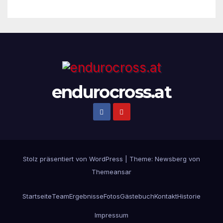
Montag, den 18. November!
endurocross.at
Stolz präsentiert von WordPress
|
Theme:
Newsberg
von
Themeansar
Startseite
Team
Ergebnisse
Fotos
Gästebuch
Kontakt
Historie
Impressum