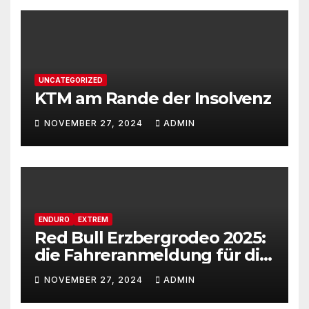
UNCATEGORIZED
KTM am Rande der Insolvenz
NOVEMBER 27, 2024
ADMIN
ENDURO
EXTREM
Red Bull Erzbergrodeo 2025:
die Fahreranmeldung für die
29ste Auflage des weltweit
NOVEMBER 27, 2024
ADMIN
renommiertesten Extreme
Enduro Rennens startet am