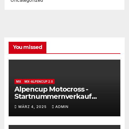
You missed
MX
MX-ALPENCUP 2.0
Alpencup Motocross -
Startnummernverkauf
gestartet
MÄRZ 4, 2025
ADMIN