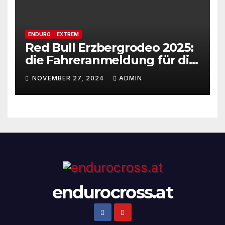
ENDURO
EXTREM
Red Bull Erzbergrodeo 2025:
die Fahreranmeldung für die
29ste Auflage des weltweit
NOVEMBER 27, 2024
ADMIN
renommiertesten Extreme
Enduro Rennens startet am
Montag, den 18. November!
endurocross.at